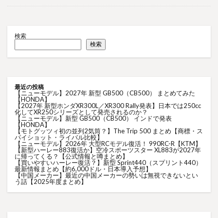
検索
検索
最近の投稿
【ニューモデル】2027年 新型 GB500（CB500） まとめてみた
【HONDA】
【2027年 新型ホンダXR300L／XR300 Rally発表】日本では250cc
化してXR250シリーズとして発売されるのか？
【ニューモデル】新型 GB500（CB500） インドで発表
【HONDA】
【モトグッツィ初の並列2気筒？】The Trip 500 まとめ【商標・ス
パイショット・ライバル比較】
【ニューモデル】2026年 大型RCモデル復活！ 990RC-R【KTM】
【新型ハーレー883復活か】空冷スポーツスター XL883が2027年
に帰ってくる？【公式情報と噂まとめ】
【買いやすいハーレー復活？】新型 Sprint440（スプリント440）
最新情報まとめ【約6,000ドル・日本導入予想】
【中国メーカー】最近の中国メーカーの勢いは無視できないとい
う話【2025年度まとめ】