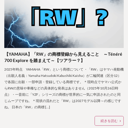
【YAMAHA】「RW」の商標登録から見えること ～Ténéré
700 Explore を踏まえて～【ツアラー？】
2025年時点 YAMAHA「RW」という商標について ・「RW」はヤマハ発動機
（出願人名義：Yamaha Hatsudoki Kabushiki Kaisha）が二輪関連（区分12）
で各国に出願・一部申請・登録している商標です。 ＊現時点でヤマハ公式か
らRWの意味や車種などの具体的な発表はありません（2025年10月26日時
点） ・一昔前に「YZF」シリーズの商標が世界的に一気に申請されたのと同
じムーブですね。 ＊現状の流れだと「RW」は2027モデル以降～の感じです
ね。 日本の「RW」の商標 […]
続きを読む