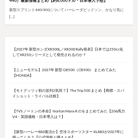
440）最新情報まとめ【約6,000ドル・日本導入予想】
新型スプリント440/400について ハーレーダビッドソン、かなり気に
[…]
【2027年 新型ホンダXR300L／XR300 Rally発表】日本では250cc化
してXR250シリーズとして発売されるのか？
【ニューモデル】2027年 新型 GB500（CB500） まとめてみた
【HONDA】
【モトグッツィ初の並列2気筒？】The Trip 500 まとめ【商標・スパ
イショット・ライバル比較】
【TVS ノートンの本命】Norton Manx R のをまとめてみた【206馬力
V4・英国価格・日本導入は？】
【新型ハーレー883復活か】空冷スポーツスター XL883が2027年に
帰ってくる？【公式情報と噂まとめ】