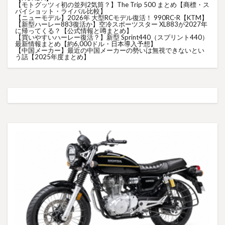
【モトグッツィ初の並列2気筒？】The Trip 500 まとめ【商標・ス
パイショット・ライバル比較】
【ニューモデル】2026年 大型RCモデル復活！ 990RC-R【KTM】
【新型ハーレー883復活か】空冷スポーツスター XL883が2027年
に帰ってくる？【公式情報と噂まとめ】
【買いやすいハーレー復活？】新型 Sprint440（スプリント440）
最新情報まとめ【約6,000ドル・日本導入予想】
【中国メーカー】最近の中国メーカーの勢いは無視できないとい
う話【2025年度まとめ】