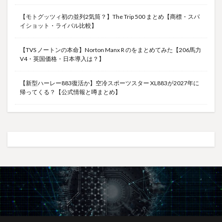
【モトグッツィ初の並列2気筒？】The Trip 500 まとめ【商標・スパ
イショット・ライバル比較】
【TVS ノートンの本命】Norton Manx R のをまとめてみた【206馬力
V4・英国価格・日本導入は？】
【新型ハーレー883復活か】空冷スポーツスター XL883が2027年に
帰ってくる？【公式情報と噂まとめ】