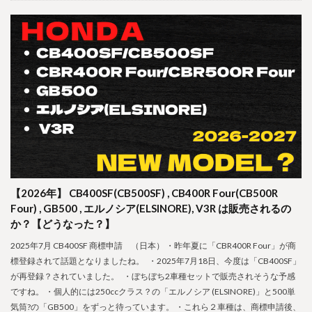
【2026年】 CB400SF(CB500SF) , CB400R Four(CB500R
Four) , GB500 , エルノシア(ELSINORE), V3R は販売されるの
か？【どうなった？】
2025年7月 CB400SF 商標申請 （日本） ・昨年夏に「CBR400R Four」が商
標登録されて話題となりましたね。 ・2025年7月18日、今度は「CB400SF」
が再登録？されていました。 ・ぼちぼち2車種セットで販売されそうな予感
ですね。 ・個人的には250ccクラス？の「エルノシア (ELSINORE)」と500単
気筒?の「GB500」をずっと待っています。 ・これら２車種は、商標申請後、