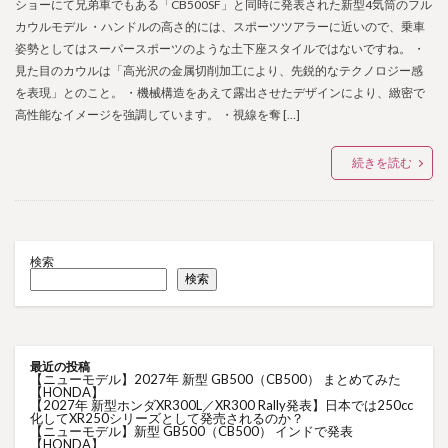
ショーにて兄弟車でもある「CB500SF」と同時に発表された新型4気筒のフル
カウルモデル ・ハンドルの高さ的には、スポーツツアラーに近いので、乗車
姿勢としてはスーパースポーツのような土下座スタイルではないですね。 ・
見た目のカウルは「高光沢の金属切削加工により、先鋭的なテクノロジー感
を表現」とのこと。 ・機械構造をあえて露出させたデザインにより、緻密で
高性能なイメージを強調しています。 ・視線を奪 […]
続きを読む
検索
検索
最近の投稿
【ニューモデル】2027年 新型 GB500（CB500） まとめてみた
【HONDA】
【2027年 新型ホンダXR300L／XR300 Rally発表】日本では250cc
化してXR250シリーズとして発売されるのか？
【ニューモデル】新型 GB500（CB500） インドで発表
【HONDA】