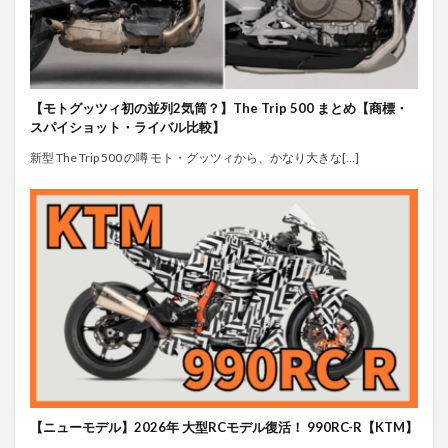
【モトグッツィ初の並列2気筒？】The Trip 500 まとめ【商標・
スパイショット・ライバル比較】
新型 The Trip 500 の噂 モト・グッツィから、かなり大きな[…]
【ニューモデル】2026年 大型RCモデル復活！ 990RC-R【KTM】