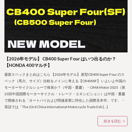
【2026年モデル】 CB400 Super Four はいつ出るのか？
【HONDA 400マルチ】
最新スペックまとめはこちら 【2026年モデル】 新型CB400 Super Four のス
ペック（馬力、サイズ）比較をメインに考える【CB400SF】 いよいよ中国の
モーターサイクルショーで発表か？（中国・重慶） ・CIMA Motor 2025（第
23回中国国際モーターサイクル・トレード・エキシビション）は中国・重慶
で開催される「オートバイおよび関連産業に特化した国際見本市」です。 ・
英語では「The 23rd China International Motorcycle Trade Exh […]
続きを読む