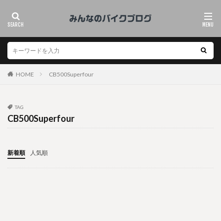
HOME
CB500Superfour
TAG
CB500Superfour
新着順
人気順