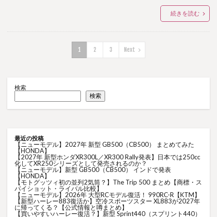
続きを読む
1
2
3
Next
検索
検索
最近の投稿
【ニューモデル】2027年 新型 GB500（CB500） まとめてみた
【HONDA】
【2027年 新型ホンダXR300L／XR300 Rally発表】日本では250cc
化してXR250シリーズとして発売されるのか？
【ニューモデル】新型 GB500（CB500） インドで発表
【HONDA】
【モトグッツィ初の並列2気筒？】The Trip 500 まとめ【商標・ス
パイショット・ライバル比較】
【ニューモデル】2026年 大型RCモデル復活！ 990RC-R【KTM】
【新型ハーレー883復活か】空冷スポーツスター XL883が2027年
に帰ってくる？【公式情報と噂まとめ】
【買いやすいハーレー復活？】新型 Sprint440（スプリント440）