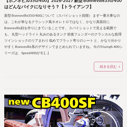
【ボンネビル350/400】2026-2027 新型 Bonneville350/400
はどんなバイクになりそう？【トライアンフ】
新型 Bonneville350/400について（スパイショット段階） まず一番大事なの
は、これが単なるクラシック風ネオレトロではなく、かなり真面目に
Bonneville顔を作りにきていることです。 スパイショットで見える範囲で
も、 丸型ヘッドライト 丸みのあるタンク 前後フェンダーのクラシカルな処理
ツインショックのリアまわり 低めでフラット寄りのシート と、かなり分かり
やすく Bonneville系のデザインでまとめられていますね。 今のTriumph 400シ
リーズは、Speed400がモ […]
続きを読む