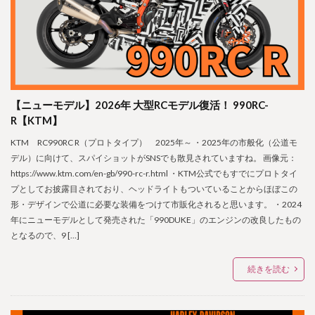
【ニューモデル】2026年 大型RCモデル復活！ 990RC-
R【KTM】
KTM RC990RC R（プロトタイプ） 2025年～ ・2025年の市般化（公道モ
デル）に向けて、スパイショットがSNSでも散見されていますね。 画像元：
https://www.ktm.com/en-gb/990-rc-r.html ・KTM公式でもすでにプロトタイ
プとしてお披露目されており、ヘッドライトもついていることからほぼこの
形・デザインで公道に必要な装備をつけて市販化されると思います。 ・2024
年にニューモデルとして発売された「990DUKE」のエンジンの改良したもの
となるので、9 […]
続きを読む