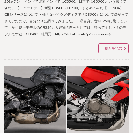
2026.7.24 インドで発表 インドではCB500、日本ではGB500 という感じで
すね。 【ニューモデル】新型 GB500（CB500） まとめてみた【HONDA】
GBシリーズについて ・様々なバイクメディアで「GB500」について挙がって
きていたので、自分なりに調べてみました。 ・私自身、昔GB250に乗ってい
て、かつ現行モデルのGB350も大好物の自分としては、待ってました！のモ
デルですね、GB500!! 引用元：https://global.honda/jp/pressroom/p […]
続きを読む