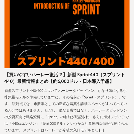
【買いやすいハーレー復活？】新型 Sprint440（スプリント
440）最新情報まとめ【約6,000ドル・日本導入予想】
新型スプリント440/400について ハーレーダビッドソン、かなり気になる小
排気量モデルを準備していますね。 その名前が「Sprint（スプリント）」で
す。 現時点では、市販車としての正式な写真や詳細スペックがすべて出てい
るわけではありません。 ただし、単なる噂ではなく、ハーレーダビッドソン
の投資家向け戦略資料に「Sprint」の名前が明記され、さらに海外メディアで
は「440ccエンジン」「約6,000ドル」というかなり具体的な情報も報じられ
ています。 スプリントはハーレーが今後の入口モデルとし […]