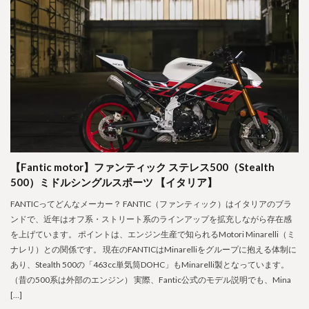
【Fantic motor】ファンティック ステレス500（Stealth
500）ミドルシングルスポーツ 【イタリア】
FANTICってどんなメーカー？ FANTIC（ファンティック）はイタリアのブラ
ンドで、近年はオフ系・ストリート系のラインアップを拡充しながら存在感
を上げています。 ポイントは、エンジン生産で知られるMotori Minarelli（ミ
ナレリ）との関係です。 現在のFANTICはMinarelliをグループに抱える体制に
あり、Stealth 500の「463cc単気筒DOHC」もMinarelli製となっています。
（昔の500系は外部のエンジン） 実際、Fantic公式のモデル説明でも、Mina
[…]