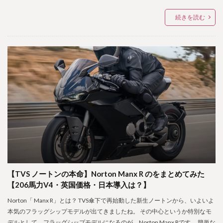
続きを読む
【TVS ノートンの本命】Norton Manx R のをまとめてみた
【206馬力V4・英国価格・日本導入は？】
Norton「 Manx R」とは？ TVS傘下で再始動した新生ノートンから、いよいよ
本気のフラッグシップモデルが出てきましたね。 その中心というか特別なモ
デルとして、フラッグシップモデルになるのが、Norton Manx Rです。 簡単な