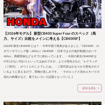
【2026年モデル】 新型CB400 Super Four のスペック（馬
力、サイズ）比較をメインに考える【CB400SF】
2026年 新生CB400SFとは？ ・今年中国で発表がありました「CB500SF」の
ダウンサウジング版（400cc）CB400SF ・日本ではその免許制度のせいで
400cc。商標登録などもすでに終わっています。 ・今回の新生CB400SFは
VTECがない代わりといってはあれですが、より小型化された「e-クラッチ
（二世代）」がつくとのことでしたね。 ・二世代目はかなりか小型化されて
いるように見えるので、実物が楽しみです。 ・そのルックス含めエキパイの
流れの綺麗さなど、巷でもいろいろ話題となってい […]
続きを読む