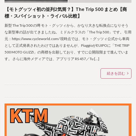
【モトグッツィ初の並列2気筒？】The Trip 500 まとめ【商
標・スパイショット・ライバル比較】
新型 The Trip 500 の噂 モト・グッツィから、かなり大きな転換点になりそう
な新型車の話が出てきましたね。 ミドルクラスの「The Trip 500」です。 引用
元：https://www.cycleworld.com/ 現時点では、モト・グッツィ公式から車両
として正式発表されたわけではありませんが、PiaggioがEUIPOに「THE TRIP
500 MOTO GUZZI」の商標を出願しており、すでに公開段階まで進んでいま
す。 さらに海外メディアでは、アプリリア RS 457／Tu […]
続きを読む