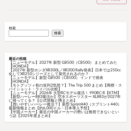
検索
検索
最近の投稿
【ニューモデル】2027年 新型 GB500（CB500） まとめてみた
【HONDA】
【2027年 新型ホンダXR300L／XR300 Rally発表】日本では250cc
化してXR250シリーズとして発売されるのか？
【ニューモデル】新型 GB500（CB500） インドで発表
【HONDA】
【モトグッツィ初の並列2気筒？】The Trip 500 まとめ【商標・ス
パイショット・ライバル比較】
【ニューモデル】2026年 大型RCモデル復活！ 990RC-R【KTM】
【新型ハーレー883復活か】空冷スポーツスター XL883が2027年
に帰ってくる？【公式情報と噂まとめ】
【買いやすいハーレー復活？】新型 Sprint440（スプリント440）
最新情報まとめ【約6,000ドル・日本導入予想】
【中国メーカー】最近の中国メーカーの勢いは無視できないとい
う話【2025年度まとめ】