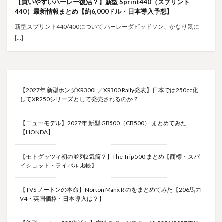
【買いやすいハーレー復活？】新型 Sprint440（スプリント
440）最新情報まとめ【約6,000ドル・日本導入予想】
新型スプリント440/400について ハーレーダビッドソン、かなり気に
[…]
【2027年 新型ホンダXR300L／XR300 Rally発表】日本では250cc化
してXR250シリーズとして発売されるのか？
【ニューモデル】2027年 新型 GB500（CB500） まとめてみた
【HONDA】
【モトグッツィ初の並列2気筒？】The Trip 500 まとめ【商標・スパ
イショット・ライバル比較】
【TVS ノートンの本命】Norton Manx R のをまとめてみた【206馬力
V4・英国価格・日本導入は？】