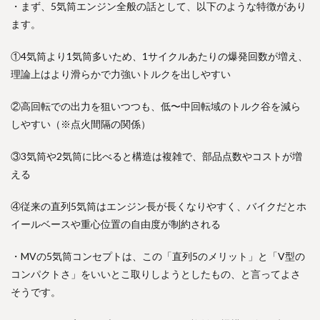
・まず、5気筒エンジン全般の話として、以下のような特徴があり
ます。
①4気筒より1気筒多いため、1サイクルあたりの爆発回数が増え、
理論上はより滑らかで力強いトルクを出しやすい
②高回転での出力を狙いつつも、低〜中回転域のトルク谷を減ら
しやすい（※点火間隔の関係）
③3気筒や2気筒に比べると構造は複雑で、部品点数やコストが増
える
④従来の直列5気筒はエンジン長が長くなりやすく、バイクだとホ
イールベースや重心位置の自由度が制約される
・MVの5気筒コンセプトは、この「直列5のメリット」と「V型の
コンパクトさ」をいいとこ取りしようとしたもの、と言ってよさ
そうです。