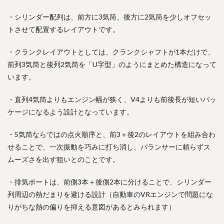
・シリンダー配列は、前方に3気筒、後方に2気筒を少しオフセッ
トさせて配置するレイアウトです。
・クランクレイアウトとしては、クランクシャフトが1本だけで、
前列3気筒と後列2気筒を「U字型」のようにまとめた構造になって
います。
・直列4気筒よりもエンジン幅が狭く、V4よりも前後長が短いパッ
ケージになるよう設計となっています。
・5気筒ならではの点火順序と、前3＋後2のレイアウトを組み合わ
せることで、一次振動を巧みに打ち消し、バランサーに頼らずス
ムーズさを出す狙いとのことです。
・排気ポートは、前側3本＋後側2本に分けることで、シリンダー
列周辺の熱だまりを避ける設計（自動車のVRエンジンで問題にな
りがちな熱の偏りを抑える意図があるとみられます）