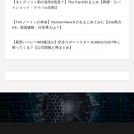
【モトグッツィ初の並列2気筒？】The Trip 500 まとめ【商標・スパ
イショット・ライバル比較】
【TVS ノートンの本命】Norton Manx R のをまとめてみた【206馬力
V4・英国価格・日本導入は？】
【新型ハーレー883復活か】空冷スポーツスター XL883が2027年に
帰ってくる？【公式情報と噂まとめ】