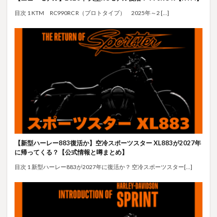
目次 1 KTM RC990RC R（プロトタイプ） 2025年～2 […]
【新型ハーレー883復活か】空冷スポーツスター XL883が2027年
に帰ってくる？【公式情報と噂まとめ】
目次 1 新型ハーレー883が2027年に復活か？ 空冷スポーツスター[…]