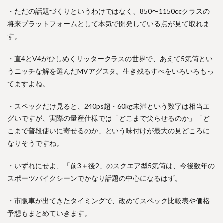
・ただの話題づくりというわけではなく、850〜1150ccクラスの
将来プラットフォームとして本気で開発している点が見て取れま
す。
・直4とV4がひしめくリッタークラスの世界で、あえて5気筒とい
うニッチな解を選んだMVアグスタ。生き残るすべをいろいろもっ
てますよね。
・スペックだけ見ると、240ps超・60kg未満という数字は相当エ
グいですが、実際の量産仕様では「どこまで尖らせるのか」「ど
こまで普段使いに寄せるのか」という味付けが最大の見どころに
なりそうですね。
・いずれにせよ、「前3＋後2」のスクエア型5気筒は、今後数年の
スポーツバイクシーンでかなり話題の中心になるはず。
・市販車が出てきたタイミングで、改めてスペック比較表や価格
予想もまとめていきます。