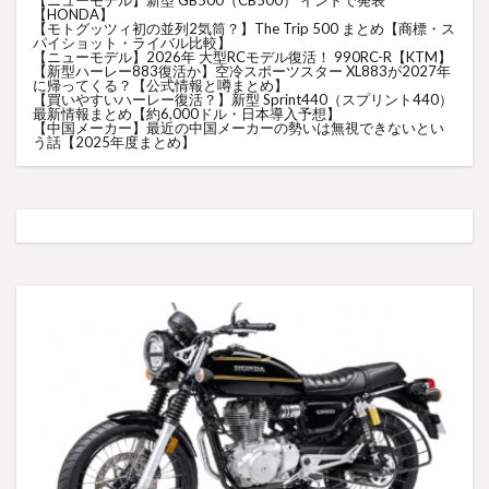
【ニューモデル】新型 GB500（CB500） インドで発表
【HONDA】
【モトグッツィ初の並列2気筒？】The Trip 500 まとめ【商標・ス
パイショット・ライバル比較】
【ニューモデル】2026年 大型RCモデル復活！ 990RC-R【KTM】
【新型ハーレー883復活か】空冷スポーツスター XL883が2027年
に帰ってくる？【公式情報と噂まとめ】
【買いやすいハーレー復活？】新型 Sprint440（スプリント440）
最新情報まとめ【約6,000ドル・日本導入予想】
【中国メーカー】最近の中国メーカーの勢いは無視できないとい
う話【2025年度まとめ】