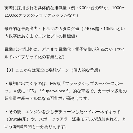
実際に採用される具体的な排気量（例：900cc台のSSか、1000〜
1100ccクラスのフラッグシップかなど）
最終的な最高出力・トルクのカタログ値（240ps超・135Nmとい
う数字はあくまでコンセプトの目標値）
電動ポンプ以外に、どこまで電動化・電子制御が入るのか（マイ
ルドハイブリッド化の有無など）
【3】ここからは完全に妄想ゾーン（個人的な予想）
・最初に出てくるのは、MV版「フラッグシップスーパースポー
ツ」＝仮に「F5」「Superveloce 5」的な車名で、カーボン多用の
超少量生産モデルになる可能性が高そうです。
・その後、エンジンを少しデチューンしたハイパーネイキッド
（Brutale系）や、スポーツツアラー派生モデルが追加される、と
いう3段階展開も十分ありえます。