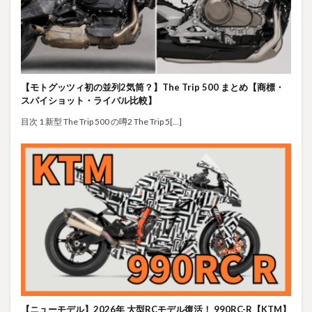
【モトグッツィ初の並列2気筒？】The Trip 500 まとめ【商標・
スパイショット・ライバル比較】
目次 1 新型 The Trip 500 の噂2 The Trip 5[…]
【ニューモデル】2026年 大型RCモデル復活！ 990RC-R【KTM】