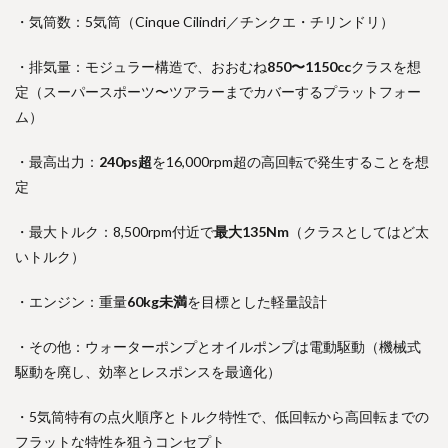
・気筒数：5気筒（Cinque Cilindri／チンクエ・チリンドリ）
・排気量：モジュラー構造で、おおむね
850〜1150cc
クラスを想
定（スーパースポーツ〜ツアラーまでカバーするプラットフォー
ム）
・最高出力：
240ps超
を16,000rpm超の高回転で発生することを想
定
・最大トルク：8,500rpm付近で
最大135Nm
（クラスとしてはど太
いトルク）
・エンジン：重量
60kg未満
を目標とした軽量設計
・その他：ウォーターポンプとオイルポンプは電動駆動（機械式
駆動を廃し、効率とレスポンスを最適化）
・5気筒特有の点火順序とトルク特性で、低回転から高回転までの
フラットな特性を狙うコンセプト