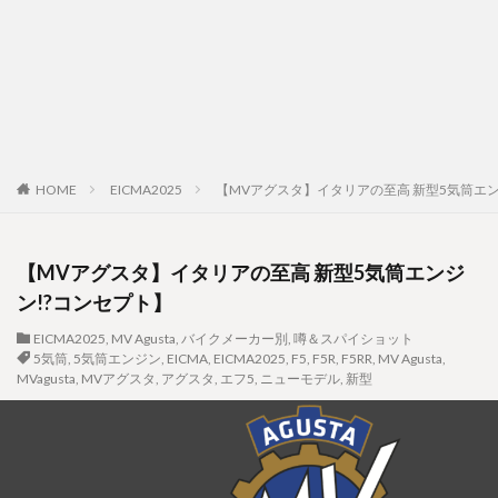
HOME
EICMA2025
【MVアグスタ】イタリアの至高 新型5気筒エン
【MVアグスタ】イタリアの至高 新型5気筒エンジ
ン!?コンセプト】
EICMA2025
,
MV Agusta
,
バイクメーカー別
,
噂＆スパイショット
5気筒
,
5気筒エンジン
,
EICMA
,
EICMA2025
,
F5
,
F5R
,
F5RR
,
MV Agusta
,
MVagusta
,
MVアグスタ
,
アグスタ
,
エフ5
,
ニューモデル
,
新型