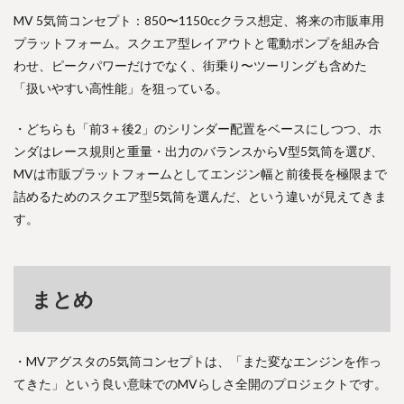
MV 5気筒コンセプト：850〜1150ccクラス想定、将来の市販車用
プラットフォーム。スクエア型レイアウトと電動ポンプを組み合
わせ、ピークパワーだけでなく、街乗り〜ツーリングも含めた
「扱いやすい高性能」を狙っている。
・どちらも「前3＋後2」のシリンダー配置をベースにしつつ、ホ
ンダはレース規則と重量・出力のバランスからV型5気筒を選び、
MVは市販プラットフォームとしてエンジン幅と前後長を極限まで
詰めるためのスクエア型5気筒を選んだ、という違いが見えてきま
す。
まとめ
・MVアグスタの5気筒コンセプトは、「また変なエンジンを作っ
てきた」という良い意味でのMVらしさ全開のプロジェクトです。