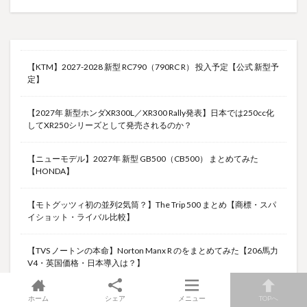
【KTM】2027-2028 新型 RC790（790RC R） 投入予定【公式 新型予
定】
【2027年 新型ホンダXR300L／XR300 Rally発表】日本では250cc化
してXR250シリーズとして発売されるのか？
【ニューモデル】2027年 新型 GB500（CB500） まとめてみた
【HONDA】
【モトグッツィ初の並列2気筒？】The Trip 500 まとめ【商標・スパ
イショット・ライバル比較】
【TVS ノートンの本命】Norton Manx R のをまとめてみた【206馬力
V4・英国価格・日本導入は？】
ホーム
シェア
メニュー
TOPへ