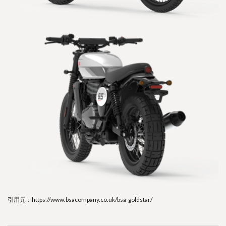
引用元：https://www.bsacompany.co.uk/bsa-goldstar/