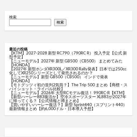
検索
検索
最近の投稿
【KTM】2027-2028 新型 RC790（790RC R） 投入予定【公式 新
型予定】
【ニューモデル】2027年 新型 GB500（CB500） まとめてみた
【HONDA】
【2027年 新型ホンダXR300L／XR300 Rally発表】日本では250cc
化してXR250シリーズとして発売されるのか？
【ニューモデル】新型 GB500（CB500） インドで発表
【HONDA】
【モトグッツィ初の並列2気筒？】The Trip 500 まとめ【商標・ス
パイショット・ライバル比較】
【ニューモデル】2026年 大型RCモデル復活！ 990RC-R【KTM】
【新型ハーレー883復活か】空冷スポーツスター XL883が2027年
に帰ってくる？【公式情報と噂まとめ】
【買いやすいハーレー復活？】新型 Sprint440（スプリント440）
最新情報まとめ【約6,000ドル・日本導入予想】