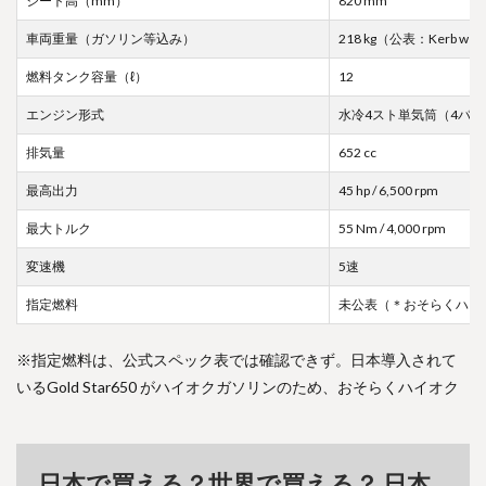
シート高（mm）
820 mm
車両重量（ガソリン等込み）
218 kg（公表：Kerb wei
燃料タンク容量（ℓ）
12
エンジン形式
水冷4スト単気筒（4バル
排気量
652 cc
最高出力
45 hp / 6,500 rpm
最大トルク
55 Nm / 4,000 rpm
変速機
5速
指定燃料
未公表（＊おそらくハイ
※指定燃料は、公式スペック表では確認できず。日本導入されて
いるGold Star650 がハイオクガソリンのため、おそらくハイオク
日本で買える？世界で買える？ 日本