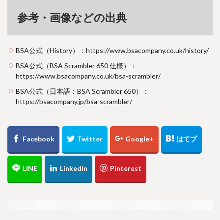
参考・画像などの出典
BSA公式（History）：https://www.bsacompany.co.uk/history/
BSA公式（BSA Scrambler 650 仕様）：
https://www.bsacompany.co.uk/bsa-scrambler/
BSA公式（日本語：BSA Scrambler 650）：
https://bsacompany.jp/bsa-scrambler/