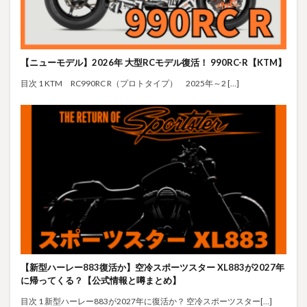
【ニューモデル】2026年 大型RCモデル復活！ 990RC-R【KTM】
目次 1 KTM RC990RC R（プロトタイプ） 2025年～2 […]
【新型ハーレー883復活か】空冷スポーツスター XL883が2027年
に帰ってくる？【公式情報と噂まとめ】
目次 1 新型ハーレー883が2027年に復活か？ 空冷スポーツスター[…]