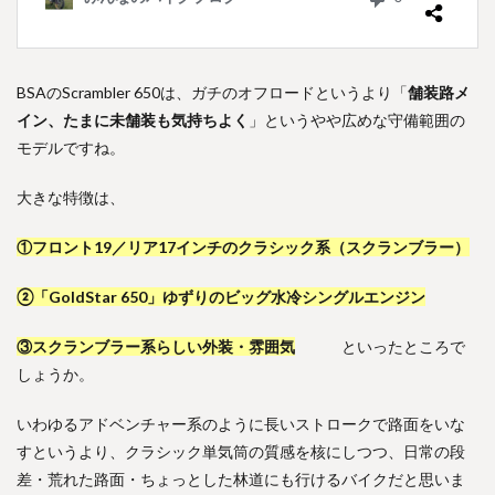
BSAのScrambler 650は、ガチのオフロードというより「
舗装路メ
イン、たまに未舗装も気持ちよく
」というやや広めな守備範囲の
モデルですね。
大きな特徴は、
①フロント19／リア17インチのクラシック系（スクランブラー）
②「GoldStar 650」ゆずりのビッグ水冷シングルエンジン
③スクランブラー系らしい外装・雰囲気
といったところで
しょうか。
いわゆるアドベンチャー系のように長いストロークで路面をいな
すというより、クラシック単気筒の質感を核にしつつ、日常の段
差・荒れた路面・ちょっとした林道にも行けるバイクだと思いま