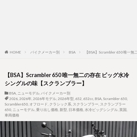
HOME
バイクメーカー別
BSA
【BSA】Scrambler 65
【BSA】Scrambler 650 唯一無二の存在 ビッグ水冷
シングルの味【スクランブラー】
BSA
,
ニューモデル
,
バイクメーカー別
2026
,
2026年
,
2026年モデル
,
2026年型
,
652
,
652cc
,
BSA
,
Scrambler 650
,
Scrambler650
,
オフロード
,
クラシック系
,
スクランブラー
,
スクランブラー
650
,
ニューモデル
,
乗り出し価格
,
新型
,
日本価格
,
水冷ビッグシングル
,
英国
,
車両価格