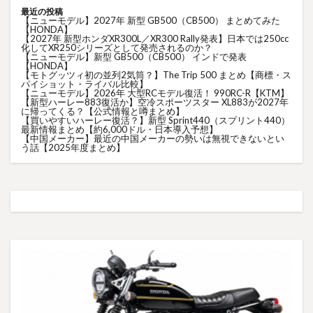
最近の投稿
【ニューモデル】2027年 新型 GB500（CB500） まとめてみた
【HONDA】
【2027年 新型ホンダXR300L／XR300 Rally発表】日本では250cc
化してXR250シリーズとして発売されるのか？
【ニューモデル】新型 GB500（CB500） インドで発表
【HONDA】
【モトグッツィ初の並列2気筒？】The Trip 500 まとめ【商標・ス
パイショット・ライバル比較】
【ニューモデル】2026年 大型RCモデル復活！ 990RC-R【KTM】
【新型ハーレー883復活か】空冷スポーツスター XL883が2027年
に帰ってくる？【公式情報と噂まとめ】
【買いやすいハーレー復活？】新型 Sprint440（スプリント440）
最新情報まとめ【約6,000ドル・日本導入予想】
【中国メーカー】最近の中国メーカーの勢いは無視できないとい
う話【2025年度まとめ】