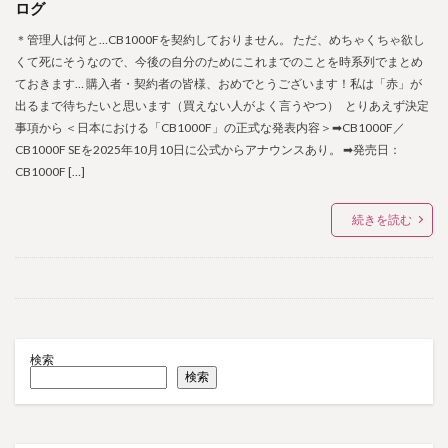
ログ
＊管理人は何と…CB1000Fを契約しておりません。 ただ、めちゃくちゃ欲し
くて死にそうなので、今後の自分のためにこれまでのことを時系列でまとめ
ておきます… 購入者・契約者の皆様、おめでとうございます！私は「赤」が
出るまで待ちたいと思います（買えない人がよく言うやつ） とりあえず決定
事項から ＜日本における「CB1000F」の正式な発表内容＞➡CB1000F／
CB1000F SEを2025年10月10日に公式からアナウンスあり。 ➡発売日：
CB1000F […]
続きを読む
検索
検索