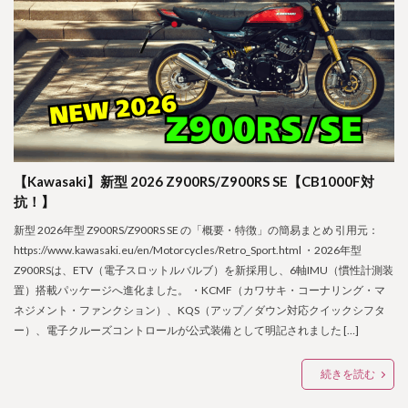
【Kawasaki】新型 2026 Z900RS/Z900RS SE【CB1000F対
抗！】
新型 2026年型 Z900RS/Z900RS SE の「概要・特徴」の簡易まとめ 引用元：
https://www.kawasaki.eu/en/Motorcycles/Retro_Sport.html ・2026年型
Z900RSは、ETV（電子スロットルバルブ）を新採用し、6軸IMU（慣性計測装
置）搭載パッケージへ進化ました。 ・KCMF（カワサキ・コーナリング・マ
ネジメント・ファンクション）、KQS（アップ／ダウン対応クイックシフタ
ー）、電子クルーズコントロールが公式装備として明記されました […]
続きを読む