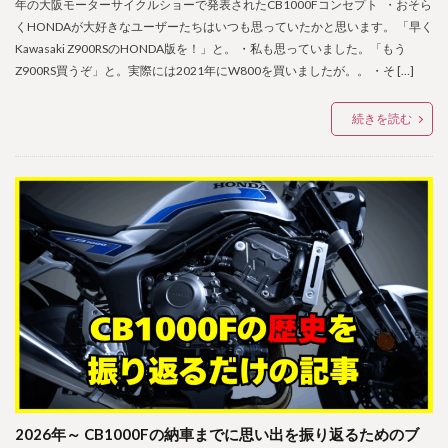
年の大阪モーターサイクルショーで発表されたCB1000Fコンセプト ・おそら
くHONDAが大好きなユーザーたちはいつも思っていたかと思います。 「早く
Kawasaki Z900RSのHONDA版を！」と。 ・私も思っていました。「もう
Z900RS買うぞ」と。実際には2021年にW800を買いましたが。。 ・そ […]
続きを読む
2026年～ CB1000Fの納車までに思い出を振り返るためのブ