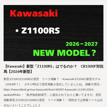
【Kawasaki】新型「Z1100RS」はでるのか？ CB1000F対抗
馬【2026年新型】
新型 Z1100 (Z1100R)の意匠 リーク画像？ ・Kawasaki Z1100の新型モデル
（2026年？） が9.17時点で意匠画像が流出していましたね。 画像引用元：
https://www.bikeit.gr/nea-kawasaki/item/43007-kawasaki-z1100-2026-
apokalyfthike ・「欧州知的財産庁」に提出されておりと書いてますが、意匠
画像新型 Z1100 (Z1100R)の意匠 リーク画像？ ・現時点では情報ソースは出
せないということでしょ […]