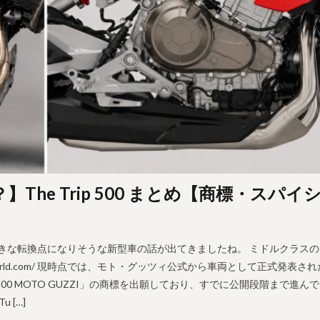
he Trip 500 まとめ【商標・スパイ
、かなり大きな転換点になりそうな新型車の話が出てきましたね。 ミドルクラスの
.cycleworld.com/ 現時点では、モト・グッツィ公式から車両として正式発表さ
IP 500 MOTO GUZZI」の商標を出願しており、すでに公開段階まで進ん
 […]