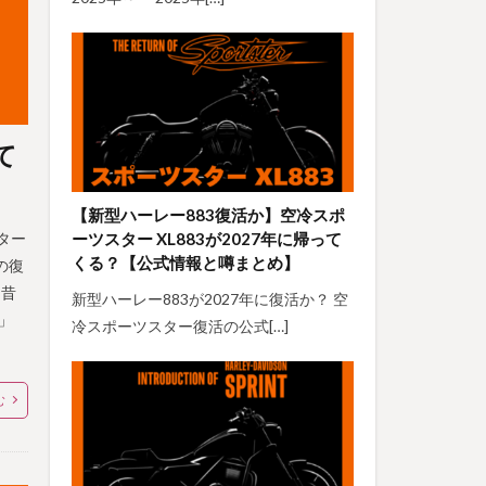
て
【新型ハーレー883復活か】空冷スポ
ーツスター XL883が2027年に帰って
ター
くる？【公式情報と噂まとめ】
の復
も昔
新型ハーレー883が2027年に復活か？ 空
」
冷スポーツスター復活の公式[…]
む