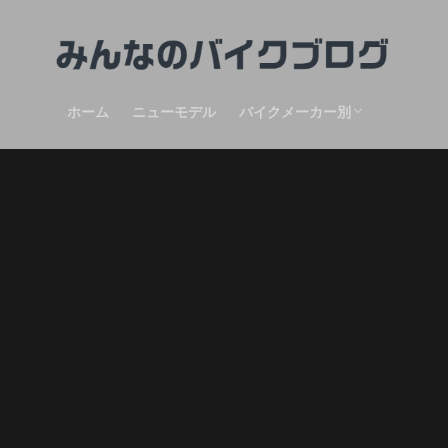
ホーム
ニューモデル
バイクメーカー別
HONDA
KAWASAKI
SUZUKI
aprilia
Triumph
DUCATI
KTM
MOTO GUZZI
Moto morini
PEUGEOT
MV Agusta
ROYAL ENFIELD
VOGE Motorcycles
Mutt motorcycles
F.B Mondial
CF MOTO
BSA
Benelli