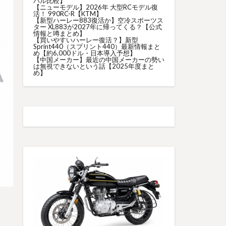
バル比較】
【ニューモデル】2026年 大型RCモデル復
活！ 990RC-R【KTM】
【新型ハーレー883復活か】空冷スポーツス
ター XL883が2027年に帰ってくる？【公式
情報と噂まとめ】
【買いやすいハーレー復活？】新型
Sprint440（スプリント440）最新情報まと
め【約6,000ドル・日本導入予想】
【中国メーカー】最近の中国メーカーの勢い
は無視できないという話【2025年度まと
め】