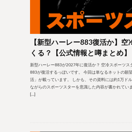
【新型ハーレー883復活か】空冷
くる？【公式情報と噂まとめ】
新型ハーレー883が2027年に復活か？ 空冷スポー
883が復活するっぽいです。 今回は単なるネットの願望
活」が載っています。 しかも、その資料には約1万ド
ながらのスポーツスターを意識した内容が書かれています。
[…]