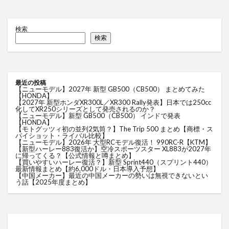
検索
検索
最近の投稿
【ニューモデル】2027年 新型 GB500（CB500） まとめてみた
【HONDA】
【2027年 新型ホンダXR300L／XR300 Rally発表】日本では250cc
化してXR250シリーズとして発売されるのか？
【ニューモデル】新型 GB500（CB500） インドで発表
【HONDA】
【モトグッツィ初の並列2気筒？】The Trip 500 まとめ【商標・ス
パイショット・ライバル比較】
【ニューモデル】2026年 大型RCモデル復活！ 990RC-R【KTM】
【新型ハーレー883復活か】空冷スポーツスター XL883が2027年
に帰ってくる？【公式情報と噂まとめ】
【買いやすいハーレー復活？】新型 Sprint440（スプリント440）
最新情報まとめ【約6,000ドル・日本導入予想】
【中国メーカー】最近の中国メーカーの勢いは無視できないとい
う話【2025年度まとめ】