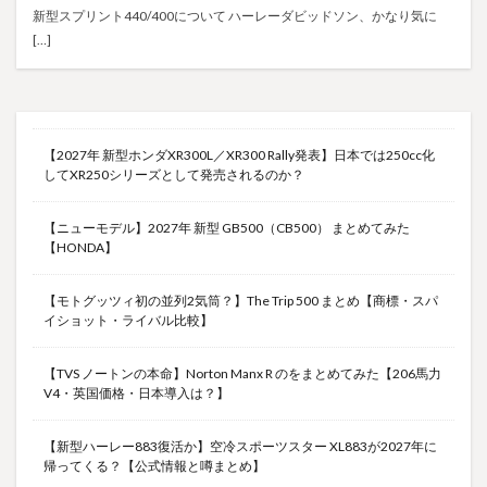
新型スプリント440/400について ハーレーダビッドソン、かなり気に
[…]
【2027年 新型ホンダXR300L／XR300 Rally発表】日本では250cc化
してXR250シリーズとして発売されるのか？
【ニューモデル】2027年 新型 GB500（CB500） まとめてみた
【HONDA】
【モトグッツィ初の並列2気筒？】The Trip 500 まとめ【商標・スパ
イショット・ライバル比較】
【TVS ノートンの本命】Norton Manx R のをまとめてみた【206馬力
V4・英国価格・日本導入は？】
【新型ハーレー883復活か】空冷スポーツスター XL883が2027年に
帰ってくる？【公式情報と噂まとめ】