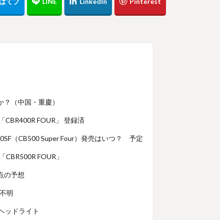
か？（中国・重慶）
「CBR400R FOUR」 登録済
B500SF（CB500 Super Four）発売はいつ？ 予定
CBR500R FOUR」
時点の予想
で不明
）のヘッドライト