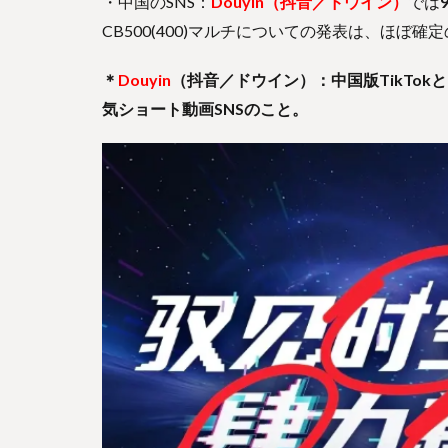
・中国のSNS：
Douyin（抖音／ドウイン）
では
CB500(400)マルチについての発表は、ほぼ
＊
Douyin
（抖音／ドウイン）：中国版TikTo
気ショート動画SNSのこと。