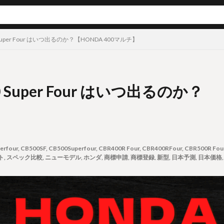
Super Four はいつ出るのか？【HONDA 400マルチ】
 Super Four はいつ出るのか？
erfour
,
CB500SF
,
CB500Superfour
,
CBR400R Four
,
CBR400RFour
,
CBR500R Fou
ト
,
スペック比較
,
ニューモデル
,
ホンダ
,
商標申請
,
商標登録
,
新型
,
日本予測
,
日本価格