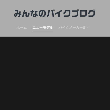
ホーム
ニューモデル
バイクメーカー別
HONDA
KAWASAKI
SUZUKI
aprilia
Triumph
DUCATI
KTM
MOTO GUZZI
Moto morini
PEUGEOT
MV Agusta
ROYAL ENFIELD
VOGE Motorcycles
Mutt motorcycles
F.B Mondial
CF MOTO
BSA
Benelli