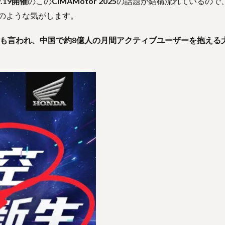
9.19開催
のこの
CIMAMotor 2025
の話題が結構流れているので
確定のような気がします。
kとも言われ、中国で約8億人の月間アクティブユーザーを抱える