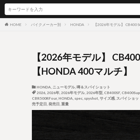
HOME
バイクメーカー別
HONDA
【2026年モデル】 CB400 
【2026年モデル】 CB400
【HONDA 400マルチ】
HONDA
,
ニューモデル
,
噂＆スパイショット
2026
,
2026年
,
2026年モデル
,
2026年型
,
CB400SF
,
CB400Sup
CBR500RFour
,
HONDA
,
spec
,
spyshot
,
サイズ感
,
スパイショッ
売予定日
,
発売日
,
重量