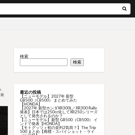
検索
検索
r
,
最近の投稿
,
発
【ニューモデル】2027年 新型
GB500（CB500） まとめてみた
【HONDA】
【2027年 新型ホンダXR300L／XR300 Rally
発表】日本では250cc化してXR250シリーズ
として発売されるのか？
【ニューモデル】新型 GB500（CB500） イ
ンドで発表【HONDA】
【モトグッツィ初の並列2気筒？】The Trip
500 まとめ【商標・スパイショット・ライ