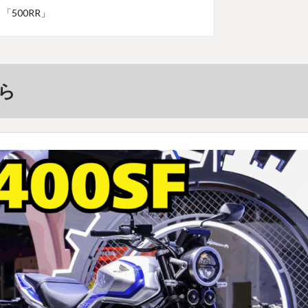
「500RR」
ら