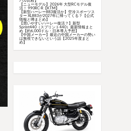
バル比較】
【ニューモデル】2026年 大型RCモデル復
活！ 990RC-R【KTM】
【新型ハーレー883復活か】空冷スポーツス
ター XL883が2027年に帰ってくる？【公式
情報と噂まとめ】
【買いやすいハーレー復活？】新型
Sprint440（スプリント440）最新情報まと
め【約6,000ドル・日本導入予想】
【中国メーカー】最近の中国メーカーの勢い
は無視できないという話【2025年度まと
め】