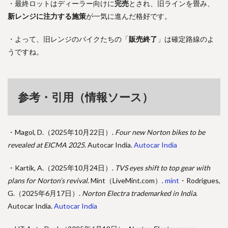
・最終ロットはディーラー向けに
完売
とされ、旧ラインを畳み、
新レンジに注力する施策
が一気に進んだ格好です。
・よって、旧レンジのバイクたちの「
販売終了
」は確定路線のよ
うですね。
参考・引用（情報ソース）
・Magol, D.（2025年10月22日）.
Four new Norton bikes to be
revealed at EICMA 2025
. Autocar India.
Autocar India
・
Kartik, A.（2025年10月24日）.
TVS eyes shift to top gear with
plans for Norton’s revival
. Mint（LiveMint.com）.
mint
・
Rodrigues,
G.（2025年6月17日）.
Norton Electra trademarked in India
.
Autocar India.
Autocar India