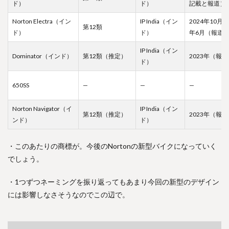
ド）
ド）
記載と報道）
Norton Electra（イン
IP India（イン
2024年10月
第12類
ド）
ド）
年6月（報道
IP India（イン
Dominator（インド）
第12類（推定）
2023年（報
ド）
650SS
—
—
—
Norton Navigator（イ
IP India（イン
第12類（推定）
2023年（報
ンド）
ド）
・このあたりの商標が。今後のNortonの新型バイクになっていく
でしょう。
・1つずつネーミングを振り返ってもあまり今回の新型のデザイン
には影響しなさそうなのでこの辺で。