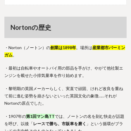
Nortonの歴史
・Norton（ノートン）の
創業は1898年
。場所は
産業都市バーミン
ガム
。
・最初は自転車やオートバイ用の部品を手がけ、やがて他社製エ
ンジンを載せた小排気量車を作り始めます。
・黎明期の英国メーカーらしく、実直で頑固、けれど改良を重ね
て前に進む姿勢を崩さないといった英国文化の象徴……それが
Nortonの原点でした。
・1907年の
第1回マン島TT
では、ノートンの名を刻む快走が話題
を呼び、以後「
レースで勝ち、市販車を磨く
」という循環がブラ
ンドの方向性そのものとなっていきました。