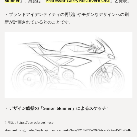
Skinner
」、総括は「
Professor Gerry McGovern OBE
」と発表。
・ブランドアイデンティティの再設計やモダンなデザインへの刷
新が計画されているとのことです。
・デザイン総括の「Simon Skinner」によるスケッチ↑
引用元：https://bsmedia.business-
standard.com/_media/bs/data/announcements/bse/22102025/28744cef-0c4e-4520-994f-