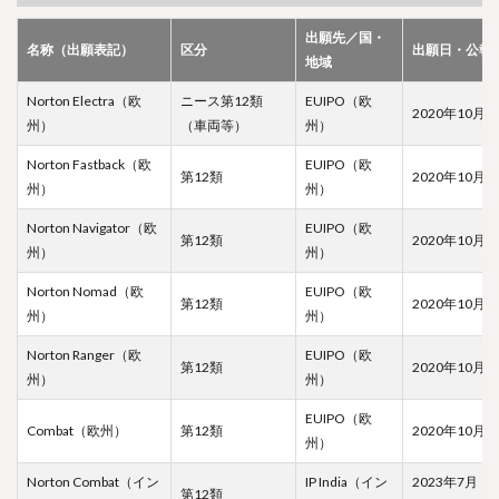
出願先／国・
名称（出願表記）
区分
出願日・公報
地域
Norton Electra（欧
ニース第12類
EUIPO（欧
2020年10月
州）
（車両等）
州）
Norton Fastback（欧
EUIPO（欧
第12類
2020年10月
州）
州）
Norton Navigator（欧
EUIPO（欧
第12類
2020年10月
州）
州）
Norton Nomad（欧
EUIPO（欧
第12類
2020年10月
州）
州）
Norton Ranger（欧
EUIPO（欧
第12類
2020年10月
州）
州）
EUIPO（欧
Combat（欧州）
第12類
2020年10月
州）
Norton Combat（イン
IP India（イン
2023年7月
第12類