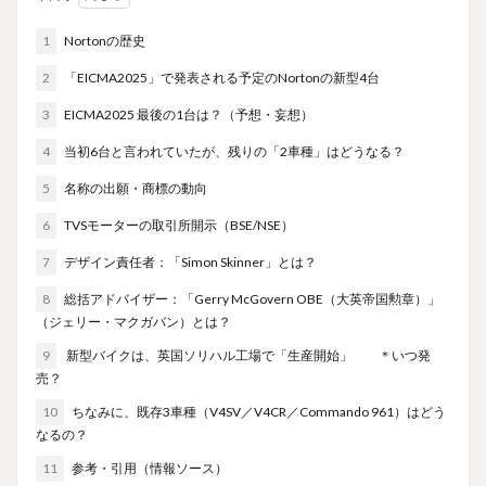
1
Nortonの歴史
2
「EICMA2025」で発表される予定のNortonの新型4台
3
EICMA2025 最後の1台は？（予想・妄想）
4
当初6台と言われていたが、残りの「2車種」はどうなる？
5
名称の出願・商標の動向
6
TVSモーターの取引所開示（BSE/NSE）
7
デザイン責任者：「Simon Skinner」とは？
8
総括アドバイザー：「Gerry McGovern OBE（大英帝国勲章）」
（ジェリー・マクガバン）とは？
9
新型バイクは、英国ソリハル工場で「生産開始」 ＊いつ発
売？
10
ちなみに、既存3車種（V4SV／V4CR／Commando 961）はどう
なるの？
11
参考・引用（情報ソース）