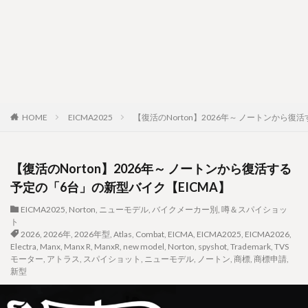
HOME
EICMA2025
【復活のNorton】2026年～ ノートンから復
【復活のNorton】2026年～ ノートンから復活する
予定の「6台」の新型バイク【EICMA】
EICMA2025
,
Norton
,
ニューモデル
,
バイクメーカー別
,
噂＆スパイショッ
ト
2026
,
2026年
,
2026年型
,
Atlas
,
Combat
,
EICMA
,
EICMA2025
,
EICMA2026
,
Electra
,
Manx
,
Manx R
,
ManxR
,
new model
,
Norton
,
spyshot
,
Trademark
,
TVS
モーター
,
アトラス
,
スパイショット
,
ニューモデル
,
ノートン
,
商標
,
商標申請
,
新型