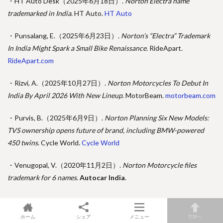
・
HT Auto Desk（2025年6月18日）.
Norton Electra name
trademarked in India
. HT Auto.
HT Auto
・
Punsalang, E.（2025年6月23日）.
Norton’s “Electra” Trademark
In India Might Spark a Small Bike Renaissance
. RideApart.
RideApart.com
・
Rizvi, A.（2025年10月27日）.
Norton Motorcycles To Debut In
India By April 2026 With New Lineup
. MotorBeam.
motorbeam.com
・
Purvis, B.（2025年6月9日）.
Norton Planning Six New Models:
TVS ownership opens future of brand, including BMW-powered
450 twins
. Cycle World.
Cycle World
・Venugopal, V.（2020年11月2日）.
Norton Motorcycle files
trademark for 6 names
.
Autocar India
.
ホーム
シェア
メニュー
TOPへ