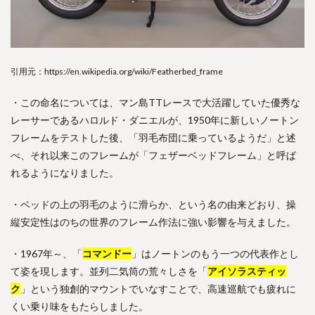
引用元：https://en.wikipedia.org/wiki/Featherbed_frame
・この命名については、マン島TTレースで大活躍していた優秀な
レーサーであるハロルド・ダニエルが、1950年に新しいノートン
フレームをテストした後、「羽毛布団に乗っているようだ」と述
べ、それ以来このフレームが「フェザーベッドフレーム」と呼ば
れるようになりました。
・ベッドの上の羽毛のように滑らか、という名の由来どおり、操
縦安定性はのちの世界のフレーム作法に強い影響を与えました。
・1967年～、「
コマンドー
」はノートンのもう一つの代表作とし
て姿を現します。並列二気筒の荒々しさを「
アイソラスティッ
ク
」という独創的マウントでいなすことで、高速巡航でも疲れに
くい乗り味をもたらしました。