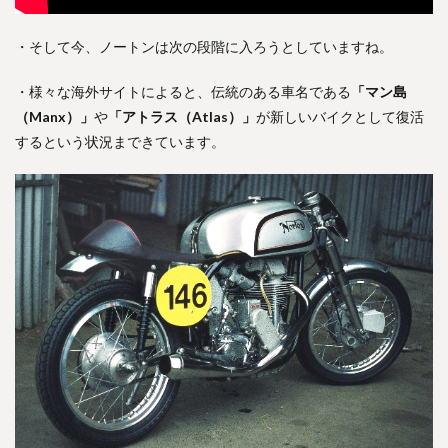
・そして今、ノートンは次の段階に入ろうとしていますね。
・様々な海外サイトによると、伝統のある車名である
「マン島
（Manx）」
や
「アトラス（Atlas）」
が新しいバイクとして復活
するという状況まできています。