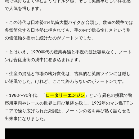
域で気持ちよく弾むようなトルク感、そして英国車らしい存在感
で人気を博します。
・この時代は日本勢の4気筒大型バイクが台頭し、数値の競争では
多気筒化する日本勢に押されても、手の内で操る愉しさという別
の価値軸を提示し続けたのがノートンでした。
・とはいえ、1970年代の産業再編と不況の波は容赦なく、ノート
ンは合従連衡の渦中に巻き込まれます。
・生産の混乱と市場の嗜好変化は、古典的な英国ツインには厳し
い逆風でした。けれど、ここで終わらないのがノートンです。
・1980〜90年代、「
ロータリーエンジン
」という異色の挑戦で警
察用車両やレースの世界に再び足跡を残し、1992年のマン島TTシ
ニアで繰り広げられた死闘は、ノートンの名を再び熱く語らせる
出来事になりました。