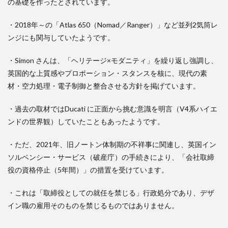
の基礎を作ったとされています。
・2018年～の「Atlas 650（Nomad／Ranger）」など並列2気筒レ
ンジにも関与していたようです。
・Simon さんは、「ヘリテージ×モダニティ」を繰り返し強調し、
英国的な上質感やプロポーション・スタンスを核に、現代の素
材・空力処理・電子制御と整合させる方針を掲げています。
・過去の取材ではDucati に正面から挑む意識を明言（V4系ハイエ
ンドの世界観）していたこともあったようです。
・ただ、2021年、旧ノートン体制期の不祥事に関連し、英国イン
ソルベンシー・サービス（破産庁）の手続きにより、「会社取締
役の資格停止（5年間）」の措置を受けています。
・これは「取締役としての就任を禁じる」行政処分であり、デザ
イン職の雇用そのものを禁じるものではありません。