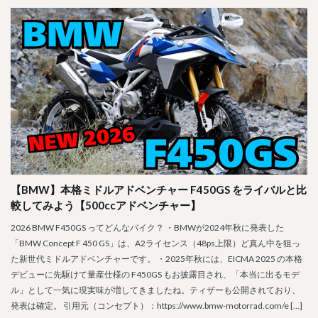
【BMW】本格ミドルアドベンチャー F450GS をライバルと比
較してみよう【500ccアドベンチャー】
2026 BMW F450GS ってどんなバイク？ ・BMWが2024年秋に発表した
「BMW Concept F 450 GS」は、A2ライセンス（48ps上限）ど真ん中を狙っ
た新世代ミドルアドベンチャーです。 ・2025年秋には、EICMA 2025 の本格
デビューに先駆けて量産仕様の F450GS もお披露目され、「本当に出るモデ
ル」として一気に現実味が増してきましたね。ティザーも公開されており、
発表は確定。 引用元（コンセプト）：https://www.bmw-motorrad.com/e […]