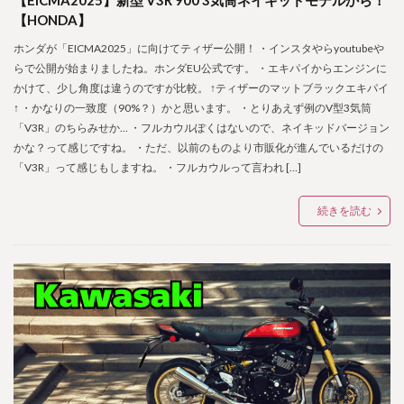
【EICMA2025】新型 V3R 900 3気筒ネイキッドモデルから！
【HONDA】
ホンダが「EICMA2025」に向けてティザー公開！ ・インスタやらyoutubeや
らで公開が始まりましたね。ホンダEU公式です。 ・エキパイからエンジンに
かけて、少し角度は違うのですが比較。 ↑ティザーのマットブラックエキパイ
↑ ・かなりの一致度（90%？）かと思います。 ・とりあえず例のV型3気筒
「V3R」のちらみせか… ・フルカウルぽくはないので、ネイキッドバージョン
かな？って感じですね。 ・ただ、以前のものより市販化が進んでいるだけの
「V3R」って感じもしますね。 ・フルカウルって言われ […]
続きを読む