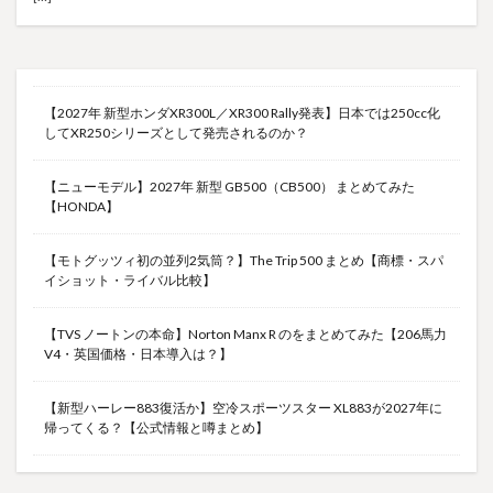
【2027年 新型ホンダXR300L／XR300 Rally発表】日本では250cc化
してXR250シリーズとして発売されるのか？
【ニューモデル】2027年 新型 GB500（CB500） まとめてみた
【HONDA】
【モトグッツィ初の並列2気筒？】The Trip 500 まとめ【商標・スパ
イショット・ライバル比較】
【TVS ノートンの本命】Norton Manx R のをまとめてみた【206馬力
V4・英国価格・日本導入は？】
【新型ハーレー883復活か】空冷スポーツスター XL883が2027年に
帰ってくる？【公式情報と噂まとめ】