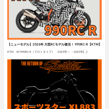
【ニューモデル】2026年 大型RCモデル復活！ 990RC-R【KTM】
KTM RC990RC R（プロトタイプ） 2025年～ ・2025年[…]