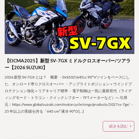
【EICMA2025】新型 SV-7GX ミドルクロスオーバー/ツアラ
ー【2026 SUZUKI】
2026 新型 SV-7GX とは？ 概要 ・SV650の645cc 90°Vツインをベースにし
た、オンロード寄りクロスオーバー ・アップライトポジション＋ウインドプ
ロテクション強化＋リアキャリア標準 ・電子制御は一気に最新世代（ライデ
ィングモード・トラコン・クイックシフター・TFTメーターなど）へ 引用
元：https://www.globalsuzuki.com/motorcycle/smgs/products/2027sv-7gx/ ・
25 年以上の実績を誇る「645 cm³ 液冷 90°D […]
続きを読む