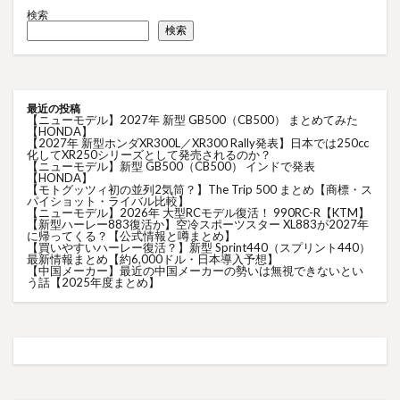
検索
検索
最近の投稿
【ニューモデル】2027年 新型 GB500（CB500） まとめてみた
【HONDA】
【2027年 新型ホンダXR300L／XR300 Rally発表】日本では250cc
化してXR250シリーズとして発売されるのか？
【ニューモデル】新型 GB500（CB500） インドで発表
【HONDA】
【モトグッツィ初の並列2気筒？】The Trip 500 まとめ【商標・ス
パイショット・ライバル比較】
【ニューモデル】2026年 大型RCモデル復活！ 990RC-R【KTM】
【新型ハーレー883復活か】空冷スポーツスター XL883が2027年
に帰ってくる？【公式情報と噂まとめ】
【買いやすいハーレー復活？】新型 Sprint440（スプリント440）
最新情報まとめ【約6,000ドル・日本導入予想】
【中国メーカー】最近の中国メーカーの勢いは無視できないとい
う話【2025年度まとめ】