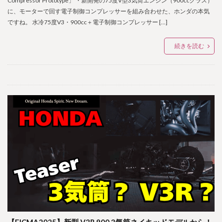
Compressor Prototype」 ・新開発の75度V型3気筒エンジン（900ccクラス）
に、モーターで回す電子制御コンプレッサーを組み合わせた、ホンダの本気
ですね。 水冷75度V3・900cc＋電子制御コンプレッサー […]
続きを読む