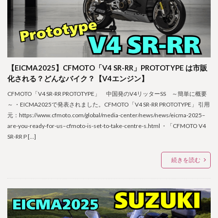
【EICMA2025】CFMOTO「V4 SR-RR」PROTOTYPE は市販
化される？どんなバイク？【V4エンジン】
CFMOTO「V4 SR-RR PROTOTYPE」 中国発のV4リッターSS ～簡単に概要
～ ・EICMA2025で発表されました。CFMOTO「V4 SR-RR PROTOTYPE」 引用
元：https://www.cfmoto.com/global/media-center/news/news/eicma-2025–
are-you-ready-for-us–cfmoto-is-set-to-take-centre-s.html ・「CFMOTO V4
SR-RR P […]
続きを読む