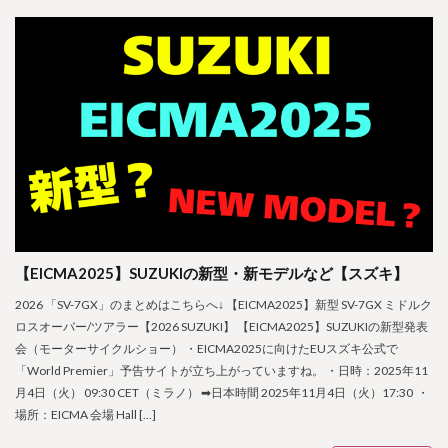
【EICMA2025】SUZUKIの新型・新モデルなど【スズキ】
2026 「SV-7GX」のまとめはこちらへ↓ 【EICMA2025】新型 SV-7GX ミドルク
ロスオーバー/ツアラー【2026 SUZUKI】 【EICMA2025】SUZUKIの新型発表
会（モーターサイクルショー） ・EICMA2025に向けたEUスズキ公式で
「World Premier」予告サイトが立ち上がっていますね。 ・日時：2025年11
月4日（火） 09:30 CET（ミラノ） ➡日本時間 2025年11月4日（火）17:30 ・
場所：EICMA 会場 Hall […]