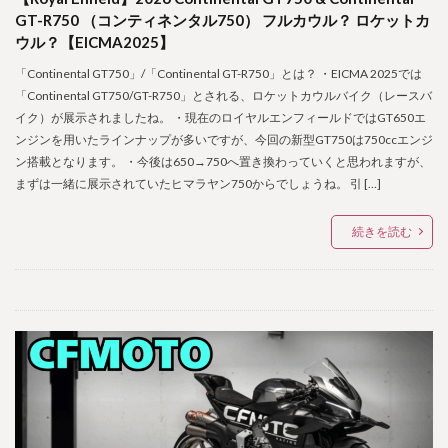
GT-R750 （コンティネンタル750） フルカウル？ ロケットカ
ウル？【EICMA2025】
「Continental GT750」/「Continental GT-R750」とは？ ・EICMA 2025では
「Continental GT750/GT-R750」とされる、ロケットカウルバイク（レースバ
イク）が展示されましたね。 ・現在のロイヤルエンフィールドではGT650エ
ンジンを用いたラインナップが多いですが、今回の新型GT750は750ccエンジ
ン搭載となります。 ・今後は650→750へ置き換わっていくと思われますが、
まずは一緒に展示されていたヒマラヤン750からでしょうね。 引 […]
続きを読む