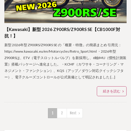
【Kawasaki】新型 2026 Z900RS/Z900RS SE【CB1000F対
抗！】
新型 2026年型 Z900RS/Z900RS SE の「概要・特徴」の簡易まとめ 引用元：
https://www.kawasaki.eu/en/Motorcycles/Retro_Sport.html ・2026年型
Z900RSは、ETV（電子スロットルバルブ）を新採用し、6軸IMU（慣性計測装
置）搭載パッケージへ進化ました。 ・KCMF（カワサキ・コーナリング・マ
ネジメント・ファンクション）、KQS（アップ／ダウン対応クイックシフタ
ー）、電子クルーズコントロールが公式装備として明記されました […]
続きを読む
1
2
Next